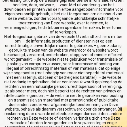
betrekking tot de op de website gepresenteerde informatie, teksten,
beelden, data, sofware, …. voor. Met uitzondering van het
downloaden en printen van de hiertoe aangeboden informatie voor
eigen persoonlijk gebruik, is het niet toegestaan om de inhoud van
deze website, zonder voorafgaande uitdrukkelijke schriftelijke
toestemming van Deze website, over te nemen, te
vermenigvuldigen, te distribueren openbaar te maken, te vertonen
of te verkopen.
Niet-toegestaan gebruik van de website U verbindt zich er o.m. toe
om: – de informatie, producten of diensten niet op een
onrechtmatige, onwettelijke manier te gebruiken; – geen zodanig
gebruik te maken van de website waardoor de website wordt
beschadigd, vervormd, onderbroken, stopgezet of minder efficiënt
wordt gemaakt; – de website niet te gebruiken voor transmissie of
posting van computervirussen, voor transmissie of posting van
illegaal of onrechtmatig materiaal of van materiaal dat op enige
wijze ongepast is (met inbegrip van maar niet beperkt tot materiaal
met een lasterlijk, obsceen of bedreigend karakter); – de website
niet zodanig te gebruiken dat er een inbreuk wordt gepleegd op de
rechten van een natuurlijke persoon, rechtspersoon of vereniging,
zoals onder meer, doch niet beperkt tot de rechten van privacy en
intellectuele eigendom; – de website niet te gebruiken voor posting
en transmissie van materiaal met promotionele of publicitaire
doeleinden zonder voorafgaandelijke toestemming van Deze
website, behalve als daarom verzocht werd door de ontvanger. Bij
miskenning door u van de intellectuele eigendomsrechten, andere
rechten van Deze website of derden, verbindt u zich ertoe Deze
website of derden te vergoeden en te vrijwaren tegen enige