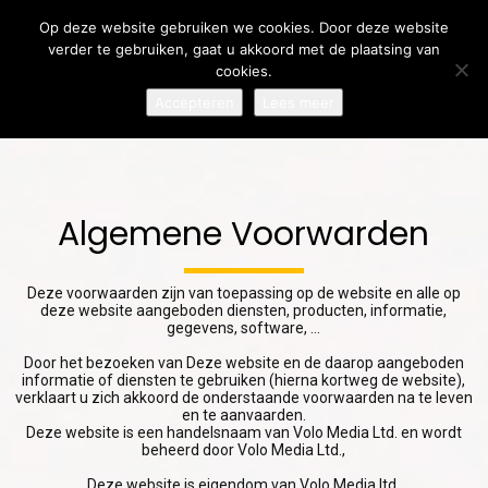
Op deze website gebruiken we cookies. Door deze website
verder te gebruiken, gaat u akkoord met de plaatsing van
cookies.
Accepteren
Lees meer
7
31
24
AUGUST
JULY
JULY
2026
2026
2026
LOKALISATIE OF
MEERTALIGE
MEERTALIGE
Algemene Voorwarden
VERTALING:
COMMUNICATIE:
KLANTENSERVICE:
WAAROM BEIDE
WAAROM
ZO BOUW JE
ONMISBAAR ZIJN
DUIDELIJKE
VERTROUWEN OP
24
17
Deze voorwaarden zijn van toepassing op de website en alle op
VOOR
VERTALINGEN
BIJ
deze website aangeboden diensten, producten, informatie,
INTERNATIONAAL
JULY
BELANGRIJKER
JULY
INTERNATIONALE
gegevens, software, …
SUCCES
ZIJN DAN OOIT
KLANTEN
2026
2026
LOKALISATIE OF
EEN TEKST
Door het bezoeken van Deze website en de daarop aangeboden
VERTALING:
VERTALEN ZONDER
informatie of diensten te gebruiken (hierna kortweg de website),
WAAROM HET
DE
verklaart u zich akkoord de onderstaande voorwaarden na te leven
VERSCHIL
OORSPRONKELIJKE
en te aanvaarden.
Deze website is een handelsnaam van Volo Media Ltd. en wordt
BELANGRIJK IS
BETEKENIS TE
beheerd door Volo Media Ltd.,
VOOR
VERLIEZEN
INTERNATIONAAL
Deze website is eigendom van Volo Media ltd.