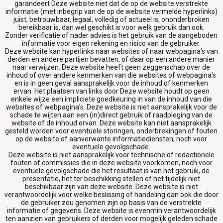
garandeert Deze website niet dat de op de website verstrekte
informatie (met inbegrip van de op de website vermelde hyperlinks)
juist, betrouwbaar, legaal, volledig of actueel is, ononderbroken
bereikbaar is, dan wel geschikt is voor welk gebruik dan ook.
Zonder verificatie of nader advies is het gebruik van de aangeboden
informatie voor eigen rekening en risico van de gebruiker.
Deze website kan hyperlinks naar websites of naar webpagina’s van
derden en andere partijen bevatten, of daar op een andere manier
naar verwijzen. Deze website heeft geen zeggenschap over de
inhoud of over andere kenmerken van die websites of webpagina’s
en is in geen geval aansprakelijk voor de inhoud of kenmerken
ervan. Het plaatsen van links door Deze website houdt op geen
enkele wijze een impliciete goedkeuring in van de inhoud van die
websites of webpagina’s. Deze website is niet aansprakelijk voor de
schade te wijten aan een (in)direct gebruik of raadpleging van de
website of de inhoud ervan. Deze website kan niet aansprakelijk
gesteld worden voor eventuele storingen, onderbrekingen of fouten
op de website of aanverwante informatiediensten, noch voor
eventuele gevolgschade.
YOUR CART IS EMPTY!
Deze website is niet aansprakelijk voor technische of redactionele
fouten of commissies die in deze website voorkomen, noch voor
eventuele gevolgschade die het resultaat is van het gebruik, de
presentatie, het ter beschikking stellen of het tijdelijk niet
beschikbaar zijn van deze website. Deze website is niet
verantwoordelijk voor welke beslissing of handeling dan ook die door
de gebruiker zou genomen zijn op basis van de verstrekte
informatie of gegevens. Deze website is evenmin verantwoordelijk
ten aanzien van gebruikers of derden voor mogelijk geleden schade