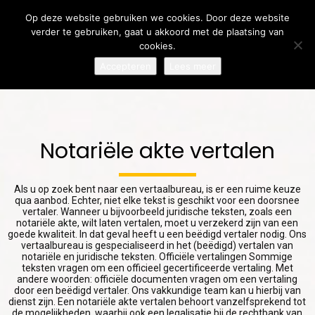
Op deze website gebruiken we cookies. Door deze website
verder te gebruiken, gaat u akkoord met de plaatsing van
cookies.
Accepteren
Lees meer
7
31
24
AUGUST
JULY
JULY
2026
2026
2026
LOKALISATIE OF
MEERTALIGE
MEERTALIGE
Notariële akte vertalen
VERTALING:
COMMUNICATIE:
KLANTENSERVICE:
WAAROM BEIDE
WAAROM
ZO BOUW JE
ONMISBAAR ZIJN
DUIDELIJKE
VERTROUWEN OP
24
17
Als u op zoek bent naar een vertaalbureau, is er een ruime keuze
VOOR
VERTALINGEN
BIJ
qua aanbod. Echter, niet elke tekst is geschikt voor een doorsnee
INTERNATIONAAL
JULY
BELANGRIJKER
JULY
INTERNATIONALE
vertaler. Wanneer u bijvoorbeeld juridische teksten, zoals een
SUCCES
ZIJN DAN OOIT
KLANTEN
2026
2026
notariële akte, wilt laten vertalen, moet u verzekerd zijn van een
LOKALISATIE OF
EEN TEKST
goede kwaliteit. In dat geval heeft u een beëdigd vertaler nodig. Ons
VERTALING:
VERTALEN ZONDER
vertaalbureau is gespecialiseerd in het (beëdigd) vertalen van
WAAROM HET
DE
notariële en juridische teksten. Officiële vertalingen Sommige
VERSCHIL
OORSPRONKELIJKE
teksten vragen om een officieel gecertificeerde vertaling. Met
andere woorden: officiële documenten vragen om een vertaling
BELANGRIJK IS
BETEKENIS TE
door een beëdigd vertaler. Ons vakkundige team kan u hierbij van
VOOR
VERLIEZEN
dienst zijn. Een notariële akte vertalen behoort vanzelfsprekend tot
INTERNATIONAAL
de mogelijkheden, waarbij ook een legalisatie bij de rechtbank van