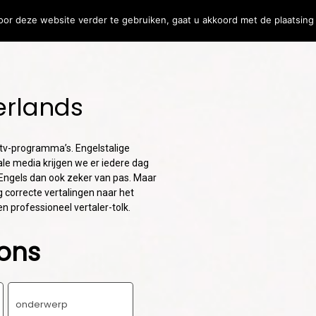
or deze website verder te gebruiken, gaat u akkoord met de plaatsing 
ler
Vertaalsoftware
erlands
31
24
MEERTALIGE
M
JULY
JULY
COMMUNICATIE:
K
2026
2026
n tv-programma’s. Engelstalige
WAAROM DUIDELIJKE
B
ale media krijgen we er iedere dag
VERTALINGEN
O
Engels dan ook zeker van pas. Maar
BELANGRIJKER ZIJN
I
17
DAN OOIT
K
g correcte vertalingen naar het
n professioneel vertaler-tolk.
EEN TEKST VERTALEN
JULY
ZONDER DE
2026
ons
OORSPRONKELIJKE
BETEKENIS TE
VERLIEZEN