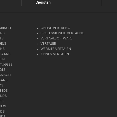
Diensten
ABISCH
ONLINE VERTALING
ENS
PROFESSIONELE VERTALING
TS
VERTAALSOFTWARE
GELS
VERTALER
ANS
WEBSITE VERTALEN
LIAANS
ZINNEN VERTALEN
IJN
RTUGEES
OLS
SSISCH
AANS
KS
EEDS
ANDS
DS
ANDS
NDS
NDS