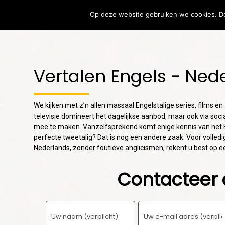
Op deze website gebruiken we cookies. Do
Vertalen
Verta
Vertalen Engels - Ned
7
LOKALISATIE OF
AUGUST
VERTALING:
2026
We kijken met z’n allen massaal Engelstalige series, films e
WAAROM BEIDE
televisie domineert het dagelijkse aanbod, maar ook via soci
ONMISBAAR ZIJN
mee te maken. Vanzelfsprekend komt enige kennis van het 
VOOR
24
INTERNATIONAAL
perfecte tweetalig? Dat is nog een andere zaak. Voor volledi
SUCCES
Nederlands, zonder foutieve anglicismen, rekent u best op ee
LOKALISATIE OF
JULY
VERTALING: WAAROM
2026
Contacteer 
HET VERSCHIL
BELANGRIJK IS VOOR
INTERNATIONAAL
SUCCES