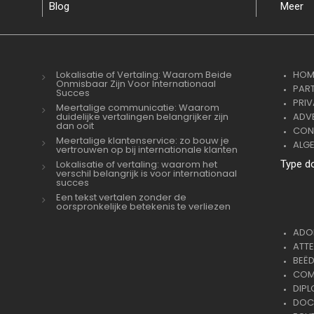
Blog
Meer
Lokalisatie of Vertaling: Waarom Beide
HOM
Onmisbaar Zijn Voor Internationaal
PAR
Succes
PRI
Meertalige communicatie: Waarom
duidelijke vertalingen belangrijker zijn
ADVE
dan ooit
CON
Meertalige klantenservice: zo bouw je
ALG
vertrouwen op bij internationale klanten
Lokalisatie of vertaling: waarom het
Type d
verschil belangrijk is voor internationaal
succes
Een tekst vertalen zonder de
oorspronkelijke betekenis te verliezen
ADOP
ATTE
BEËD
COMM
DIPL
DOC