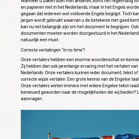
Wanneer u zaken doet met anderen, komt het regelmatig voor
en papieren niet in het Nederlands, maar in het Engels word
gegaan dat iedereen wel voldoende Engels begrijpt. Toch ka
jargon wordt gebruikt waarvan u de betekenis niet goed kent
kan nu net belangrijk zijn om het document te begrijpen. Ook
documenten moeten worden doorgestuurd in het Nederlands. 
natuurlijk een must.
Correcte vertalingen “in no time”!
Onze vertalers hebben een enorme woordenschat en kennen 
Zij hebben dan ook jarenlange ervaring met het vertalen van
Nederlands. Onze vertalers kunnen ieder document, tekst of 
correcte wijze vertalen. Een grote kennis van de Engelse taal
Onze vertalers weten immers met iedere Engelse tekst raad.
benieuwd geworden naar de mogelijkheden die wij bieden? U k
aanvragen.