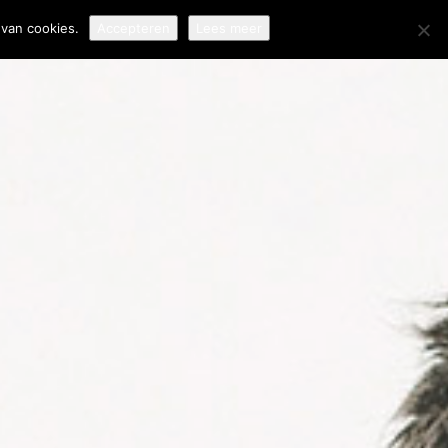
van cookies.
Accepteren
Lees meer
EERTALIGE
LANTENSERVICE: ZO
OUW JE VERTROUWEN
P BIJ
NTERNATIONALE
LANTEN