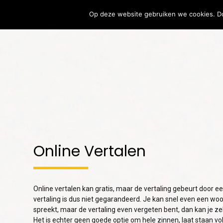
Op deze website gebruiken we cookies. Do
Vertalen
Verta
31
MEERTALIGE
JULY
COMMUNICATIE:
2026
WAAROM DUIDELIJKE
VERTALINGEN
BELANGRIJKER ZIJN
17
DAN OOIT
Online Vertalen
EEN TEKST VERTALEN
JULY
ZONDER DE
2026
OORSPRONKELIJKE
BETEKENIS TE
Online vertalen kan gratis, maar de vertaling gebeurt door e
VERLIEZEN
vertaling is dus niet gegarandeerd. Je kan snel even een woo
spreekt, maar de vertaling even vergeten bent, dan kan je zel
Het is echter geen goede optie om hele zinnen, laat staan vol