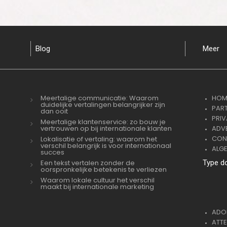
Blog
Meer
Meertalige communicatie: Waarom
HOM
duidelijke vertalingen belangrijker zijn
PAR
dan ooit
PRI
Meertalige klantenservice: zo bouw je
vertrouwen op bij internationale klanten
ADVE
CON
Lokalisatie of vertaling: waarom het
verschil belangrijk is voor internationaal
ALG
succes
Een tekst vertalen zonder de
Type d
oorspronkelijke betekenis te verliezen
Waarom lokale cultuur het verschil
maakt bij internationale marketing
ADOP
ATTE