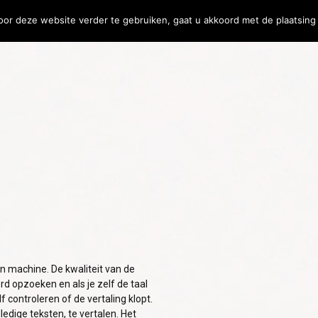
or deze website verder te gebruiken, gaat u akkoord met de plaatsing 
ler
Vertaalsoftware
24
24
MEERTALIGE
L
JULY
JULY
KLANTENSERVICE: ZO
V
2026
2026
BOUW JE VERTROUWEN
H
OP BIJ
B
INTERNATIONALE
I
10
KLANTEN
S
WAAROM LOKALE
JULY
CULTUUR HET VERSCHIL
2026
MAAKT BIJ
INTERNATIONALE
en machine. De kwaliteit van de
MARKETING
rd opzoeken en als je zelf de taal
f controleren of de vertaling klopt.
ledige teksten, te vertalen. Het