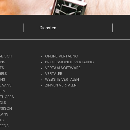
Diensten
ABISCH
ONLINE VERTALING
ENS
PROFESSIONELE VERTALING
TS
VERTAALSOFTWARE
GELS
VERTALER
ANS
WEBSITE VERTALEN
LIAANS
ZINNEN VERTALEN
IJN
RTUGEES
OLS
SSISCH
AANS
KS
EEDS