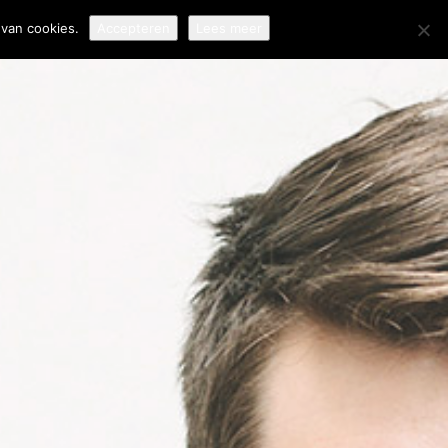
van cookies.
Accepteren
Lees meer
OKALISATIE OF
ERTALING: WAAROM
ET VERSCHIL
ELANGRIJK IS VOOR
NTERNATIONAAL
UCCES