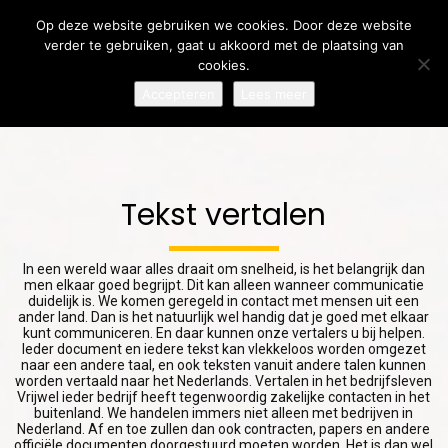
Op deze website gebruiken we cookies. Door deze website
verder te gebruiken, gaat u akkoord met de plaatsing van
cookies.
Accepteren
Lees meer
7
31
24
AUGUST
JULY
JULY
2026
2026
2026
LOKALISATIE OF
MEERTALIGE
MEERTALIGE
Tekst vertalen﻿
VERTALING:
COMMUNICATIE:
KLANTENSERVICE:
WAAROM BEIDE
WAAROM
ZO BOUW JE
ONMISBAAR ZIJN
DUIDELIJKE
VERTROUWEN OP
24
17
In een wereld waar alles draait om snelheid, is het belangrijk dan
VOOR
VERTALINGEN
BIJ
men elkaar goed begrijpt. Dit kan alleen wanneer communicatie
INTERNATIONAAL
JULY
BELANGRIJKER
JULY
INTERNATIONALE
duidelijk is. We komen geregeld in contact met mensen uit een
SUCCES
ZIJN DAN OOIT
KLANTEN
2026
2026
ander land. Dan is het natuurlijk wel handig dat je goed met elkaar
LOKALISATIE OF
EEN TEKST
kunt communiceren. En daar kunnen onze vertalers u bij helpen.
VERTALING:
VERTALEN ZONDER
Ieder document en iedere tekst kan vlekkeloos worden omgezet
WAAROM HET
DE
naar een andere taal, en ook teksten vanuit andere talen kunnen
VERSCHIL
OORSPRONKELIJKE
worden vertaald naar het Nederlands. Vertalen in het bedrijfsleven
Vrijwel ieder bedrijf heeft tegenwoordig zakelijke contacten in het
BELANGRIJK IS
BETEKENIS TE
buitenland. We handelen immers niet alleen met bedrijven in
VOOR
VERLIEZEN
Nederland. Af en toe zullen dan ook contracten, papers en andere
INTERNATIONAAL
officiële documenten doorgestuurd moeten worden. Het is dan wel