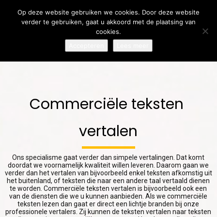
Op deze website gebruiken we cookies. Door deze website
verder te gebruiken, gaat u akkoord met de plaatsing van
cookies.
Accepteren
Lees meer
7
31
24
AUGUST
JULY
JULY
2026
2026
2026
LOKALISATIE OF
MEERTALIGE
MEERTALIGE
Commerciële teksten 
VERTALING:
COMMUNICATIE:
KLANTENSERVICE:
WAAROM BEIDE
WAAROM
ZO BOUW JE
ONMISBAAR ZIJN
DUIDELIJKE
VERTROUWEN OP
vertalen
24
17
VOOR
VERTALINGEN
BIJ
INTERNATIONAAL
JULY
BELANGRIJKER
JULY
INTERNATIONALE
SUCCES
ZIJN DAN OOIT
KLANTEN
2026
2026
Ons specialisme gaat verder dan simpele vertalingen. Dat komt
LOKALISATIE OF
EEN TEKST
doordat we voornamelijk kwaliteit willen leveren. Daarom gaan we
VERTALING:
VERTALEN ZONDER
verder dan het vertalen van bijvoorbeeld enkel teksten afkomstig uit
WAAROM HET
DE
het buitenland, of teksten die naar een andere taal vertaald dienen
VERSCHIL
OORSPRONKELIJKE
te worden. Commerciële teksten vertalen is bijvoorbeeld ook een
BELANGRIJK IS
BETEKENIS TE
van de diensten die we u kunnen aanbieden. Als we commerciële
VOOR
VERLIEZEN
teksten lezen dan gaat er direct een lichtje branden bij onze
INTERNATIONAAL
professionele vertalers. Zij kunnen de teksten vertalen naar teksten