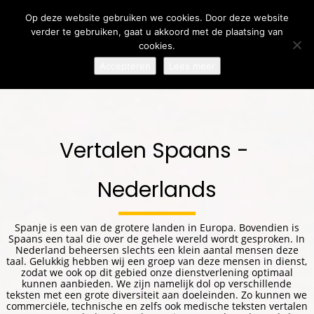
Op deze website gebruiken we cookies. Door deze website
verder te gebruiken, gaat u akkoord met de plaatsing van
cookies.
Accepteren
Lees meer
31
24
24
JULY
JULY
JULY
2026
2026
2026
MEERTALIGE
MEERTALIGE
LOKALISATIE OF
Vertalen Spaans - 
COMMUNICATIE:
KLANTENSERVICE:
VERTALING:
WAAROM
ZO BOUW JE
WAAROM HET
DUIDELIJKE
VERTROUWEN OP
VERSCHIL
Nederlands
17
10
VERTALINGEN
BIJ
BELANGRIJK IS
BELANGRIJKER
JULY
INTERNATIONALE
JULY
VOOR
ZIJN DAN OOIT
KLANTEN
INTERNATIONAAL
2026
2026
Spanje is een van de grotere landen in Europa. Bovendien is
EEN TEKST
WAAROM
SUCCES
Spaans een taal die over de gehele wereld wordt gesproken. In
VERTALEN ZONDER
LOKALE CULTUUR
Nederland beheersen slechts een klein aantal mensen deze
DE
HET VERSCHIL
taal. Gelukkig hebben wij een groep van deze mensen in dienst,
OORSPRONKELIJKE
MAAKT BIJ
zodat we ook op dit gebied onze dienstverlening optimaal
BETEKENIS TE
INTERNATIONALE
kunnen aanbieden. We zijn namelijk dol op verschillende
VERLIEZEN
MARKETING
teksten met een grote diversiteit aan doeleinden. Zo kunnen we
commerciële, technische en zelfs ook medische teksten vertalen