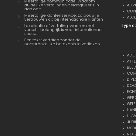
Meertalige communicatie: Waarom
duidelijke vertalingen belangrijker zijn
ADVE
dan ooit
CON
Meertalige klantenservice: zo bouw je
ALG
vertrouwen op bij internationale klanten
Lokalisatie of vertaling: waarom het
Type d
verschil belangrijk is voor internationaal
succes
Een tekst vertalen zonder de
oorspronkelijke betekenis te verliezen
ADOP
ATTE
BEËD
COMM
DIPL
DOC
ECH
GEB
GELE
HAND
HUWE
JURI
MEDI
NOTA