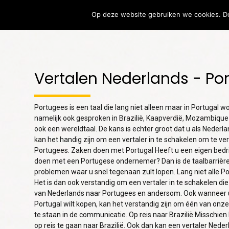
Op deze website gebruiken we cookies. Do
Vertalen
Verta
Vertalen Nederlands - Po
7
LOKALISATIE OF
AUGUST
VERTALING:
2026
Portugees is een taal die lang niet alleen maar in Portugal 
WAAROM BEIDE
namelijk ook gesproken in Brazilië, Kaapverdië, Mozambique
ONMISBAAR ZIJN
ook een wereldtaal. De kans is echter groot dat u als Neder
VOOR
24
INTERNATIONAAL
kan het handig zijn om een vertaler in te schakelen om te v
SUCCES
Portugees. Zaken doen met Portugal Heeft u een eigen bedri
LOKALISATIE OF
JULY
doen met een Portugese ondernemer? Dan is de taalbarrière 
VERTALING: WAAROM
2026
problemen waar u snel tegenaan zult lopen. Lang niet alle P
HET VERSCHIL
Het is dan ook verstandig om een vertaler in te schakelen di
BELANGRIJK IS VOOR
van Nederlands naar Portugees en andersom. Ook wanneer u 
INTERNATIONAAL
SUCCES
Portugal wilt kopen, kan het verstandig zijn om één van onze 
te staan in de communicatie. Op reis naar Brazilië Misschien
op reis te gaan naar Brazilië. Ook dan kan een vertaler Ned