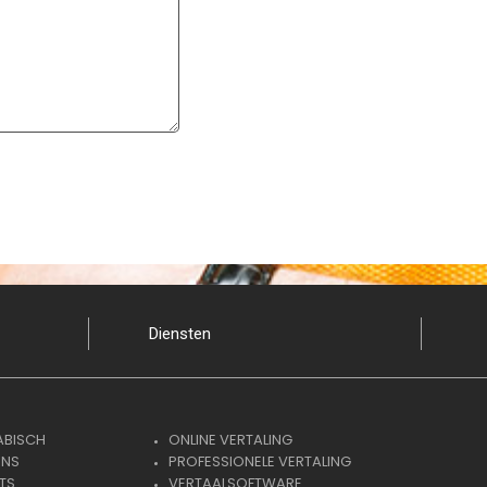
Diensten
ABISCH
ONLINE VERTALING
ENS
PROFESSIONELE VERTALING
TS
VERTAALSOFTWARE