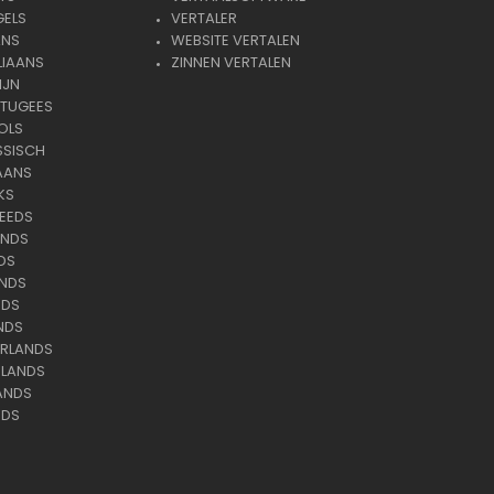
GELS
VERTALER
ANS
WEBSITE VERTALEN
LIAANS
ZINNEN VERTALEN
IJN
RTUGEES
OLS
SSISCH
AANS
KS
EEDS
ANDS
DS
ANDS
NDS
NDS
ERLANDS
RLANDS
ANDS
NDS