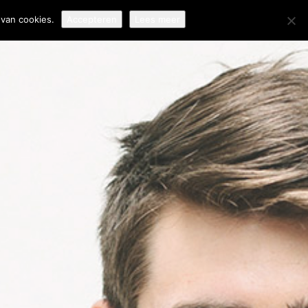
van cookies.
Accepteren
Lees meer
EERTALIGE
LANTENSERVICE: ZO
OUW JE VERTROUWEN
P BIJ
NTERNATIONALE
LANTEN