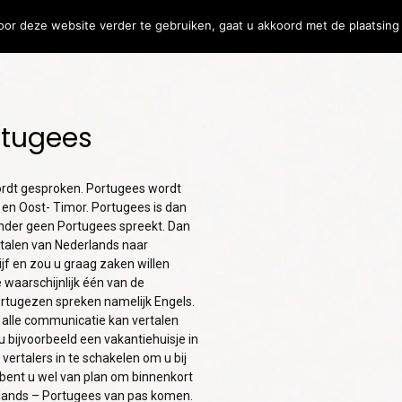
or deze website verder te gebruiken, gaat u akkoord met de plaatsing 
ler
Vertaalsoftware
rtugees
31
24
MEERTALIGE
M
JULY
JULY
COMMUNICATIE:
K
2026
2026
wordt gesproken. Portugees wordt
WAAROM DUIDELIJKE
B
 en Oost- Timor. Portugees is dan
VERTALINGEN
O
lander geen Portugees spreekt. Dan
BELANGRIJKER ZIJN
I
17
DAN OOIT
K
ertalen van Nederlands naar
jf en zou u graag zaken willen
EEN TEKST VERTALEN
JULY
waarschijnlijk één van de
ZONDER DE
2026
ortugezen spreken namelijk Engels.
OORSPRONKELIJKE
e alle communicatie kan vertalen
BETEKENIS TE
bijvoorbeeld een vakantiehuisje in
VERLIEZEN
vertalers in te schakelen om u bij
 bent u wel van plan om binnenkort
erlands – Portugees van pas komen.