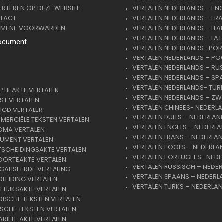
RTEREN OP DEZE WEBSITE
VERTALEN NEDERLANDS – EN
TACT
VERTALEN NEDERLANDS – FR
EMENE VOORWARDEN
VERTALEN NEDERLANDS – ITA
VERTALEN NEDERLANDS – LAT
ocument
VERTALEN NEDERLANDS- PO
VERTALEN NEDERLANDS – PO
VERTALEN NEDERLANDS – RU
VERTALEN NEDERLANDS – SP
VERTALEN NEDERLANDS- TUR
TIEAKTE VERTALEN
VERTALEN NEDERLANDS – ZW
ST VERTALEN
VERTALEN CHINEES- NEDERL
IGD VERTALER
VERTALEN DUITS – NEDERLAN
ERCIËLE TEKSTEN VERTALEN
VERTALEN ENGELS – NEDERL
OMA VERTALEN
VERTALEN FRANS – NEDERLA
UMENT VERTALEN
VERTALEN POOLS – NEDERLA
TSCHEIDINGSAKTE VERTALEN
VERTALEN PORTUGEES- NED
OORTEAKTE VERTALEN
VERTALEN RUSSISCH – NEDE
GALISEERDE VERTALING
VERTALEN SPAANS – NEDERL
LEIDING VERTALEN
VERTALEN TURKS – NEDERLA
LIJKSAKTE VERTALEN
DISCHE TEKSTEN VERTALEN
SCHE TEKSTEN VERTALEN
RIËLE AKTE VERTALEN