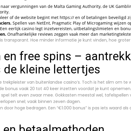
naar vergunningen van de Malta Gaming Authority, de UK Gambli
ority.
leer of de website begint met https:// en of betalingen beveiligd z
ciers.
Spellen van NetEnt, Pragmatic Play of Microgaming wijzen 
Een eerlijk casino legt inzetvereisten, uitbetalingslimieten en bon
gen.
Onafhankelijke reviews zeggen vaak meer dan marketingtekst
s transparant. Hoe minder informatie je kunt vinden, hoe groter
en free spins – aantrekke
 de kleine lettertjes
e trekpleister van buitenlandse casino’s.
Toch is het slim om te
e bonus vaak 20 tot 40 keer inzetten voordat je kunt opnemen
k spel telt even zwaar mee. Gokkasten meestal wel, tafelspellen
verlopen snel; vaak binnen zeven dagen.
den door hoge bedragen. Een “€1.000 bonus” is pas iets waard al
id en betaalmethoden