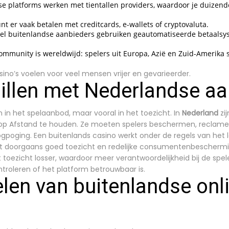
se platforms werken met tientallen providers, waardoor je duizend
unt er vaak betalen met creditcards, e-wallets of cryptovaluta.
Veel buitenlandse aanbieders gebruiken geautomatiseerde betaalsy
community is wereldwijd: spelers uit Europa, Azië en Zuid-Amerika 
ino’s voelen voor veel mensen vrijer en gevarieerder.
illen met Nederlandse a
een in het spelaanbod, maar vooral in het toezicht.
In
Nederland
zij
op Afstand te houden. Ze moeten spelers beschermen, reclam
logpoging.
Een buitenlands casino werkt onder de regels van het l
 doorgaans goed toezicht en redelijke consumentenbescherm
t toezicht losser, waardoor meer verantwoordelijkheid bij de spele
ntroleren of het platform betrouwbaar is.
len van buitenlandse onl