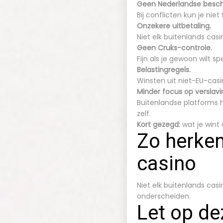
Geen Nederlandse besc
Bij conflicten kun je nie
Onzekere uitbetaling.
Niet elk buitenlands cas
Geen Cruks-controle.
Fijn als je gewoon wilt s
Belastingregels.
Winsten uit niet-EU-casi
Minder focus op verslav
Buitenlandse platforms h
zelf.
Kort gezegd:
wat je wint 
Zo herken
casino
Niet elk buitenlands cas
onderscheiden.
Let op de