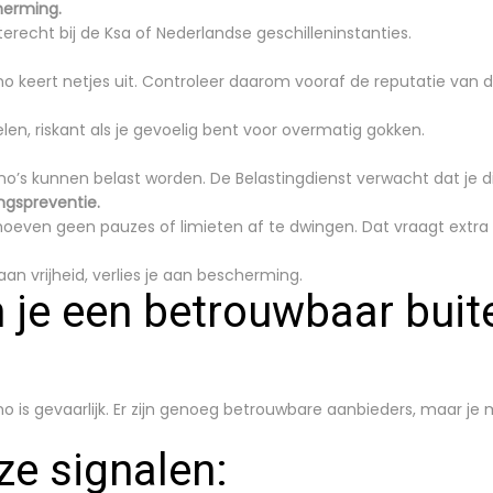
herming.
t terecht bij de Ksa of Nederlandse geschilleninstanties.
ino keert netjes uit. Controleer daarom vooraf de reputatie van 
pelen, riskant als je gevoelig bent voor overmatig gokken.
no’s kunnen belast worden. De Belastingdienst verwacht dat je di
ingspreventie.
oeven geen pauzes of limieten af te dwingen. Dat vraagt extra d
aan vrijheid, verlies je aan bescherming.
 je een betrouwbaar buit
ino is gevaarlijk. Er zijn genoeg betrouwbare aanbieders, maar j
ze signalen: