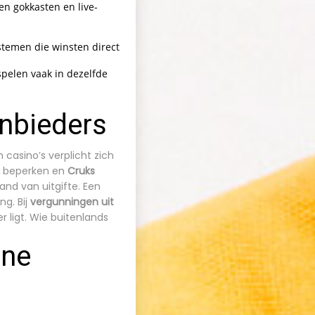
en gokkasten en live-
stemen die winsten direct
spelen vaak in dezelfde
anbieders
n casino’s verplicht zich
e beperken en
Cruks
and van uitgifte.
Een
ing.
Bij
vergunningen uit
r ligt.
Wie buitenlands
ine