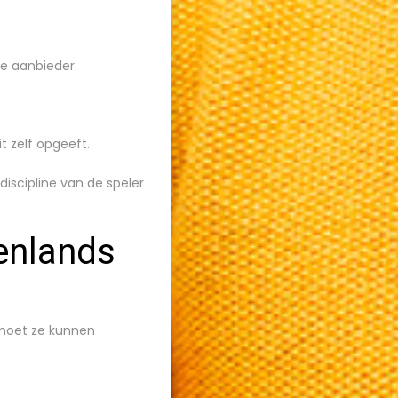
de aanbieder.
t zelf opgeeft.
iscipline van de speler
enlands
e moet ze kunnen