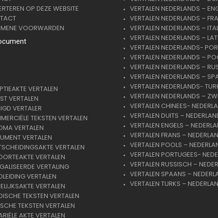
RTEREN OP DEZE WEBSITE
VERTALEN NEDERLANDS – EN
TACT
VERTALEN NEDERLANDS – FR
EMENE VOORWARDEN
VERTALEN NEDERLANDS – ITA
VERTALEN NEDERLANDS – LAT
ocument
VERTALEN NEDERLANDS- PO
VERTALEN NEDERLANDS – PO
VERTALEN NEDERLANDS – RU
VERTALEN NEDERLANDS – SP
VERTALEN NEDERLANDS- TUR
TIEAKTE VERTALEN
VERTALEN NEDERLANDS – ZW
ST VERTALEN
VERTALEN CHINEES- NEDERL
IGD VERTALER
VERTALEN DUITS – NEDERLAN
ERCIËLE TEKSTEN VERTALEN
VERTALEN ENGELS – NEDERL
OMA VERTALEN
VERTALEN FRANS – NEDERLA
UMENT VERTALEN
VERTALEN POOLS – NEDERLA
TSCHEIDINGSAKTE VERTALEN
VERTALEN PORTUGEES- NED
OORTEAKTE VERTALEN
VERTALEN RUSSISCH – NEDE
GALISEERDE VERTALING
VERTALEN SPAANS – NEDERL
LEIDING VERTALEN
VERTALEN TURKS – NEDERLA
LIJKSAKTE VERTALEN
DISCHE TEKSTEN VERTALEN
SCHE TEKSTEN VERTALEN
RIËLE AKTE VERTALEN