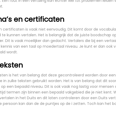
d. Een fout in een vertaling kan echter wel tot problemen leide
t.
a’s en certificaten
n certificaten is vaak niet eenvoudig. Dit komt door de vocabula
te kunnen vertalen. Het is belangrijk dat de juiste boodschap op
r. Dit is vaak moeilijker dan gedacht. Vertalers die bij een vert
 kennis van een taal op moedertaal niveau. Je kunt er dan ook 
ald wordt.
teksten
sten is het van belang dat deze gecontroleerd worden door een 
in zulke teksten gebruikt worden. Het is van belang dat dit soo
p een bepaald niveau. Dit is ook vaak nog lastig voor mensen d
altijd termen zijn binnen een bepaald vakgebied die je niet kent.
 vertalen in het Duits en dit laten controleren door een
Duits vert
ze persoon kan dan de de puntjes op de i zetten. Toch kan het b