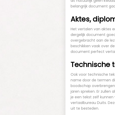
dit natuurlijk geen kwaa
belangrijk document gaa
Aktes, diplom
Het vertalen van aktes e
dergelijk document goed 
overgebracht aan de leze
beschikken vaak over de
document perfect verta
Technische 
Ook voor technische tek
name door de termen die 
boodschap overbrengen o
jaren spreken. Er zullen 
je een tekst zelf kunnen
vertaalbureau Duits
. De
uit te besteden.