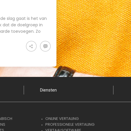
 de slag gaat is het van
jk dat de doelgroep in
aarde toevoegen. Zo
Diensten
ABISCH
ONLINE VERTALING
ENS
PROFESSIONELE VERTALING
TS
VERTAALSOFTWARE