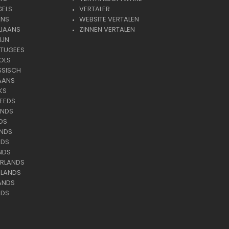
GELS
VERTALER
ANS
WEBSITE VERTALEN
LIAANS
ZINNEN VERTALEN
IJN
RTUGEES
OLS
SSISCH
AANS
KS
EEDS
ANDS
DS
ANDS
NDS
NDS
ERLANDS
RLANDS
ANDS
NDS