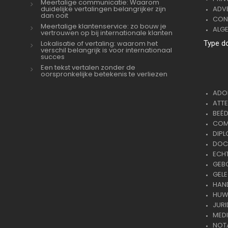
Meertalige communicatie: Waarom
duidelijke vertalingen belangrijker zijn
ADVE
dan ooit
CON
Meertalige klantenservice: zo bouw je
ALG
vertrouwen op bij internationale klanten
Lokalisatie of vertaling: waarom het
Type d
verschil belangrijk is voor internationaal
succes
Een tekst vertalen zonder de
oorspronkelijke betekenis te verliezen
ADOP
ATTE
BEËD
COMM
DIPL
DOC
ECH
GEB
GELE
HAND
HUWE
JURI
MEDI
NOTA