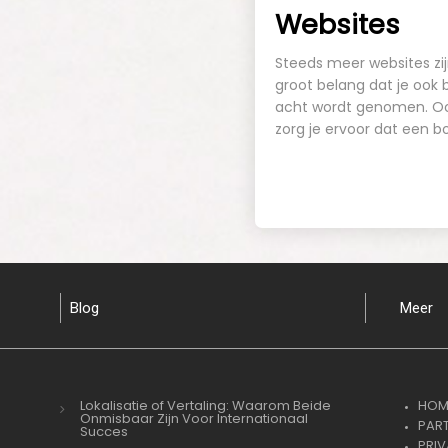
Websites
Steeds meer websites zij
groot belang dat je ook b
acht wordt genomen. Oo
zorg je ervoor dat een 
Blog
Meer
Lokalisatie of Vertaling: Waarom Beide
HOM
Onmisbaar Zijn Voor Internationaal
PAR
Succes
PRI