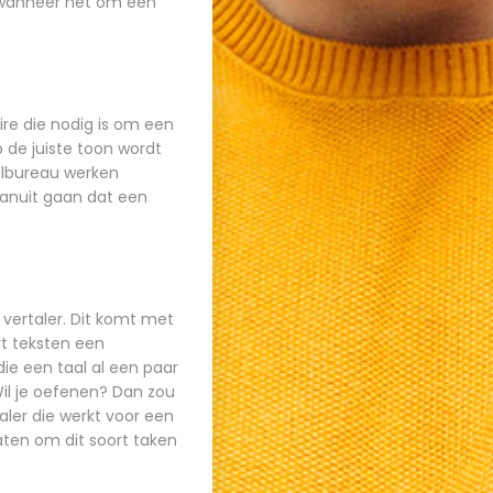
n wanneer het om een
ire die nodig is om een
 de juiste toon wordt
aalbureau werken
vanuit gaan dat een
vertaler. Dit komt met
rt teksten een
ie een taal al een paar
 Wil je oefenen? Dan zou
aler
die werkt voor een
aten om dit soort taken