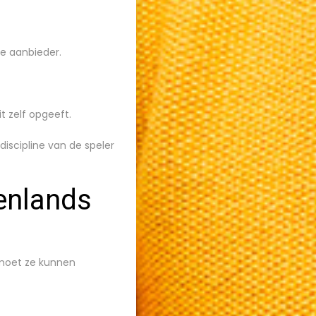
de aanbieder.
t zelf opgeeft.
iscipline van de speler
enlands
e moet ze kunnen