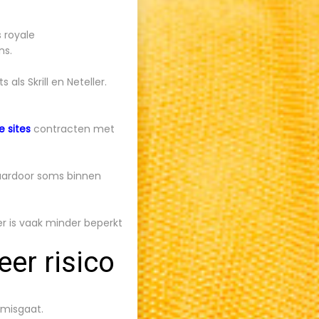
 royale
ns.
ls Skrill en Neteller.
e sites
contracten met
aardoor soms binnen
er is vaak minder beperkt
eer risico
s misgaat.