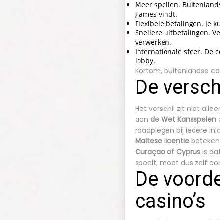
Meer spellen. Buitenland
games vindt.
Flexibele betalingen. Je k
Snellere uitbetalingen. 
verwerken.
Internationale sfeer. De 
lobby.
Kortom, buitenlandse cas
De versch
Het verschil zit niet all
aan
de Wet Kansspelen
raadplegen bij iedere in
Maltese licentie
betekent
Curaçao of Cyprus
is da
speelt, moet dus zelf co
De voorde
casino’s