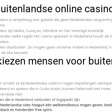
buitenlandse online casin
casino is simpelweg een goksite die geen Nederlandse vergunnin
and.
s zijn Malta, Curaçao, Gibraltar en het Verenigd Koninkrijk.
 onder welke regels het casino opereert.
In Nederland houdt de K
eders.
llen daarbuiten. Ze mogen geen reclame maken in Nederland, maa
f de site bezoekt.
iezen mensen voor buite
?
er omdat ze bij Nederlandse casino’s tegen beperkingen aanlop
leerd en spelers die in Cruks staan, kunnen helemaal niet meer
rempels niet.
n die in Nederland verboden of ingeperkt zijn:
Nederlandse sites hooguit één welkomstbonus mogen geven, biede
shback en honderden free spins.