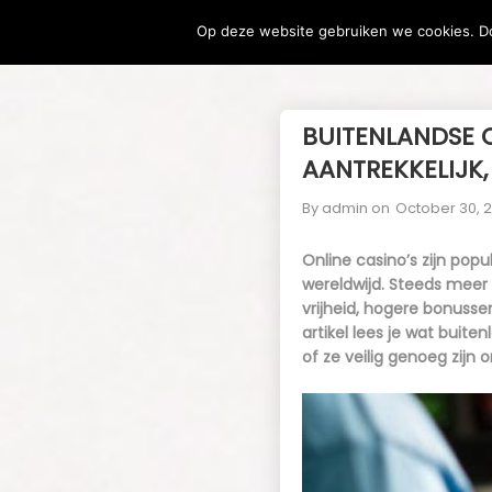
Op deze website gebruiken we cookies. Do
Vertalen
Verta
BUITENLANDSE O
7
AANTREKKELIJK,
LOKALISATIE OF
AUGUST
By
admin
on
October 30, 
VERTALING:
2026
WAAROM BEIDE
Online casino’s zijn pop
ONMISBAAR ZIJN
VOOR
wereldwijd. Steeds meer 
24
INTERNATIONAAL
vrijheid, hogere bonusse
SUCCES
artikel lees je wat buit
LOKALISATIE OF
JULY
of ze veilig genoeg zijn
VERTALING: WAAROM
2026
HET VERSCHIL
BELANGRIJK IS VOOR
INTERNATIONAAL
SUCCES