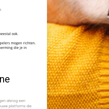
s.
 meestal ook.
spelers mogen richten.
herming die je in
.
ine
gen alsnog een
ieuwe platforms die