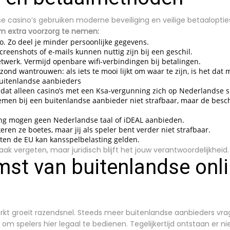
 casino’s gebruiken moderne beveiliging en veilige betaaloptie
om extra voorzorg te nemen:
to. Zo deel je minder persoonlijke gegevens.
reenshots of e-mails kunnen nuttig zijn bij een geschil.
etwerk. Vermijd openbare wifi-verbindingen bij betalingen.
ezond wantrouwen: als iets te mooi lijkt om waar te zijn, is het dat
uitenlandse aanbieders
 dat alleen casino’s met een Ksa-vergunning zich op Nederlandse 
nemen bij een buitenlandse aanbieder niet strafbaar, maar de besc
ing mogen geen Nederlandse taal of iDEAL aanbieden.
eren ze boetes, maar jij als speler bent verder niet strafbaar.
uiten de EU kan kansspelbelasting gelden.
vaak vergeten, maar juridisch blijft het jouw verantwoordelijkheid
st van buitenlandse onl
rkt groeit razendsnel.
Steeds meer buitenlandse aanbieders vra
 om spelers hier legaal te bedienen.
Tegelijkertijd ontstaan er n