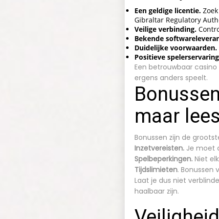
Een geldige licentie.
Zoek 
Gibraltar Regulatory Auth
Veilige verbinding.
Contro
Bekende softwareleveran
Duidelijke voorwaarden.
Positieve spelerservarin
Een betrouwbaar casino i
ergens anders speelt.
Bonussen 
maar lees
Bonussen zijn de grootst
Inzetvereisten.
Je moet d
Spelbeperkingen.
Niet el
Tijdslimieten
. Bonussen 
Laat je dus niet verblin
haalbaar zijn.
Veilighe