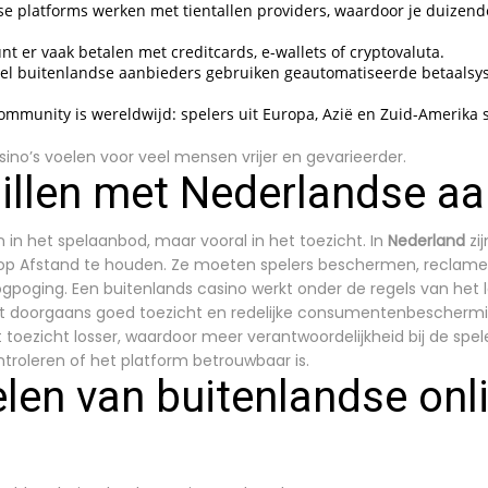
se platforms werken met tientallen providers, waardoor je duizend
unt er vaak betalen met creditcards, e-wallets of cryptovaluta.
Veel buitenlandse aanbieders gebruiken geautomatiseerde betaalsy
community is wereldwijd: spelers uit Europa, Azië en Zuid-Amerika 
ino’s voelen voor veel mensen vrijer en gevarieerder.
illen met Nederlandse a
een in het spelaanbod, maar vooral in het toezicht.
In
Nederland
zij
op Afstand te houden. Ze moeten spelers beschermen, reclam
logpoging.
Een buitenlands casino werkt onder de regels van het l
 doorgaans goed toezicht en redelijke consumentenbescherm
t toezicht losser, waardoor meer verantwoordelijkheid bij de spele
ntroleren of het platform betrouwbaar is.
len van buitenlandse onl