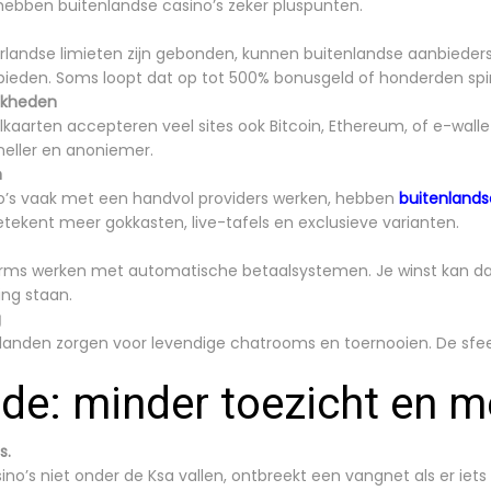
 hebben buitenlandse casino’s zeker pluspunten.
landse limieten zijn gebonden, kunnen buitenlandse aanbieders
eden. Soms loopt dat op tot 500% bonusgeld of honderden spi
ijkheden
arten accepteren veel sites ook Bitcoin, Ethereum, of e-wallets a
neller en anoniemer.
n
o’s vaak met een handvol providers werken, hebben
buitenlands
etekent meer gokkasten, live-tafels en exclusieve varianten.
n
forms werken met automatische betaalsystemen. Je winst kan d
ing staan.
g
e landen zorgen voor levendige chatrooms en toernooien. De sfe
jde: minder toezicht en m
s.
o’s niet onder de Ksa vallen, ontbreekt een vangnet als er iet